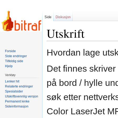
Side
Diskusjon
Utskrift
Hopp
Hopp
Hvordan lage utskr
Forside
til
til
Siste endringer
navigering
søk
Tilfeldig side
Det finnes skriver 
Hjelp
Verktøy
på bord / hylle und
Lenker hit
Relaterte endringer
Spesialsider
søk etter nettverk
Utskriftsvennlig versjon
Permanent lenke
Sideinformasjon
Color LaserJet M