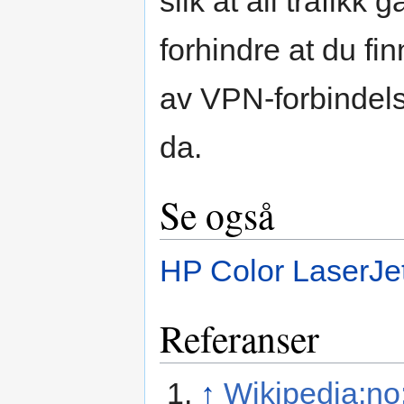
slik at all trafikk
forhindre at du fi
av VPN-forbindels
da.
Se også
HP Color LaserJ
Referanser
↑
Wikipedia:n