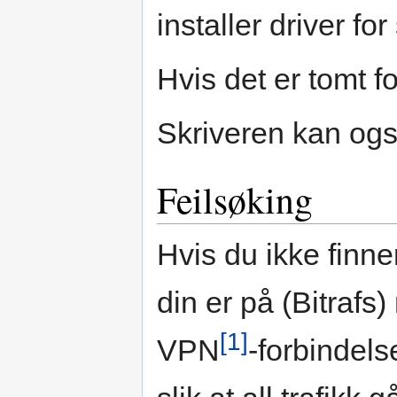
installer driver for
Hvis det er tomt f
Skriveren kan og
Feilsøking
Hvis du ikke finn
din er på (Bitrafs)
[1]
VPN
-forbindels