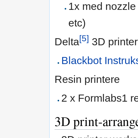
1x med nozzle t
etc)
[5]
Delta
3D printe
Blackbot Instruk
Resin printere
2 x Formlabs1 re
3D print-arrang