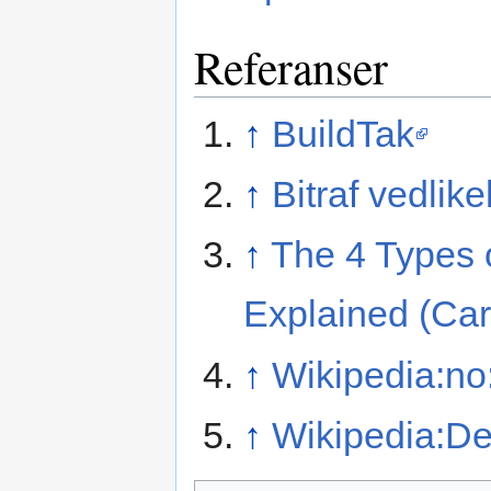
Referanser
↑
BuildTak
↑
Bitraf vedlik
↑
The 4 Types 
Explained (Cart
↑
Wikipedia:no
↑
Wikipedia:De