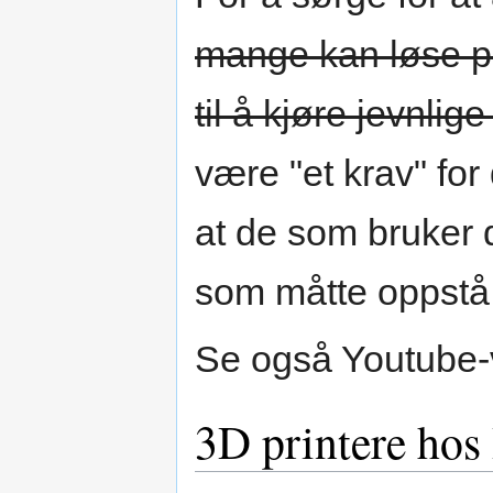
mange kan løse p
til å kjøre jevnlige
være "et krav" fo
at de som bruker 
som måtte oppstå
Se også Youtube
3D printere hos 