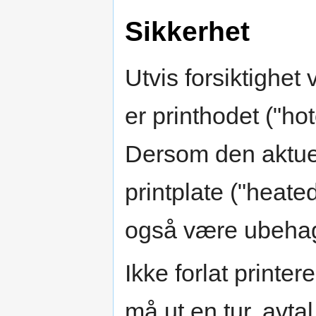
Sikkerhet
Utvis forsiktighet
er printhodet ("ho
Dersom den aktuel
printplate ("heat
også være ubehage
Ikke forlat printer
må ut en tur, avt