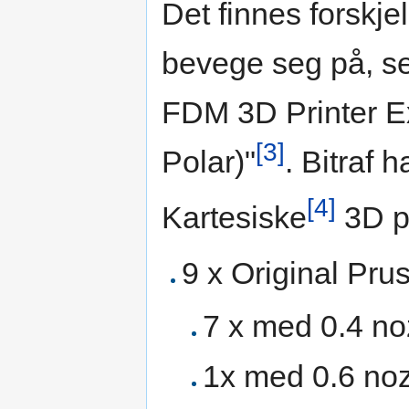
Det finnes forskje
bevege seg på, se
FDM 3D Printer Ex
[3]
Polar)"
. Bitraf 
[4]
Kartesiske
3D p
9 x Original Pru
7 x med 0.4 no
1x med 0.6 nozz