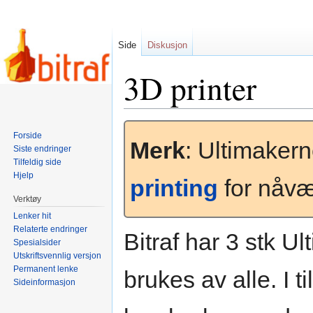
Side
Diskusjon
3D printer
Hopp
Hopp
Forside
til
til
Merk
: Ultimakern
Siste endringer
navigering
søk
Tilfeldig side
Hjelp
printing
for nåvæ
Verktøy
Lenker hit
Relaterte endringer
Bitraf har 3 stk U
Spesialsider
Utskriftsvennlig versjon
Permanent lenke
brukes av alle. I t
Sideinformasjon