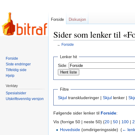
Forside
Diskusjon
Sider som lenker til «F
←
Forside
Hopp
Hopp
Lenker hit
Forside
til
til
Siste endringer
Side:
navigering
søk
Tilfeldig side
Hjelp
Verktøy
Filtre
Spesialsider
Skjul
transkluderinger |
Skjul
lenker |
Skj
Utskriftsvennlig versjon
Følgende sider lenker til
Forside
:
Vis (forrige 50 | neste 50) (
20
|
50
|
100
|
2
Hovedside
(omdirigeringsside) ‎
(
← len