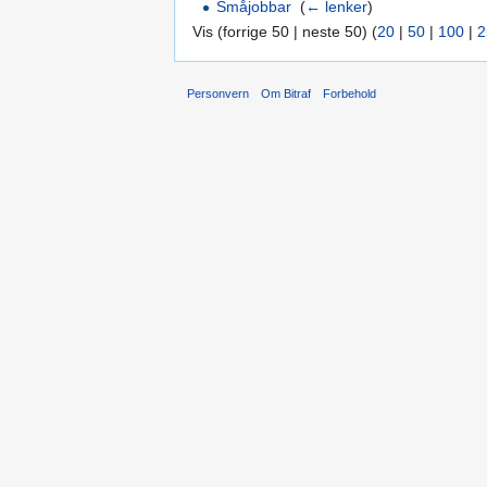
Småjobbar
‎
(
← lenker
)
Vis (forrige 50 | neste 50) (
20
|
50
|
100
|
2
Personvern
Om Bitraf
Forbehold