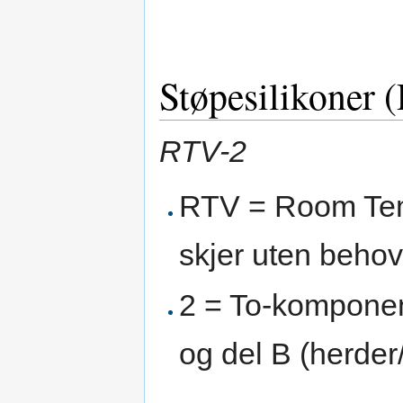
Støpesilikoner 
RTV-2
RTV = Room Tem
skjer uten behov
2 = To-komponen
og del B (herder/