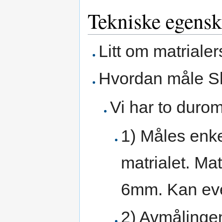
Tekniske egenska
Litt om matriale
Hvordan måle Sh
Vi har to durom
1) Måles enke
matrialet. Ma
6mm. Kan even
2) Avmålingen