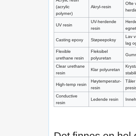
Ofte 
(acrylic
Akryl-resin
herdi
polymer)
UV-herdende
Herde
UV resin
resin
egnet
Lav v
Casting epoxy
Støpeepoksy
lag o
Flexible
Fleksibel
Gummi
urethane resin
polyuretan
Clear urethane
Kryst
Klar polyuretan
resin
stabil
Høytemperatur-
Tåler
High-temp resin
resin
presi
Conductive
Ledende resin
Inneh
resin
Det finnes en hel