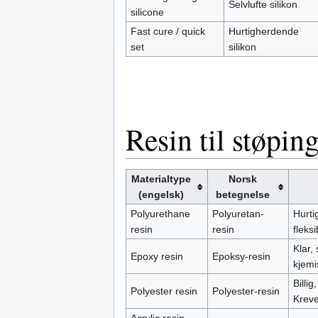
Selvlufte silikon
silicone
Fast cure / quick
Hurtigherdende
set
silikon
Resin til støpin
Materialtype
Norsk
(engelsk)
betegnelse
Polyurethane
Polyuretan-
Hurti
resin
resin
fleksi
Klar,
Epoxy resin
Epoksy-resin
kjemi
Billi
Polyester resin
Polyester-resin
Krev
Acrylic resin