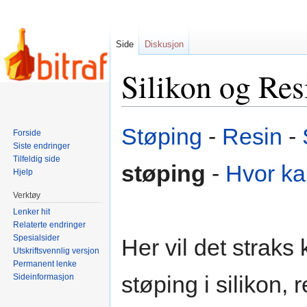
Side
Diskusjon
Silikon og Res
Hopp
Hopp
Støping
-
Resin
-
Forside
til
til
Siste endringer
navigering
søk
Tilfeldig side
støping
-
Hvor ka
Hjelp
Verktøy
Lenker hit
Relaterte endringer
Spesialsider
Her vil det strak
Utskriftsvennlig versjon
Permanent lenke
støping i silikon, 
Sideinformasjon