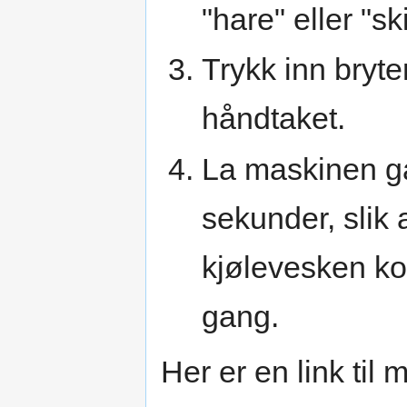
"hare" eller "sk
Trykk inn bryt
håndtaket.
La maskinen gå
sekunder, slik 
kjølevesken k
gang.
Her er en link til