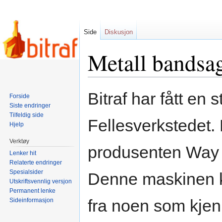
Side
Diskusjon
Metall bandsag
Hopp
Hopp
Bitraf har fått en 
Forside
til
til
Siste endringer
navigering
søk
Tilfeldig side
Fellesverkstedet.
Hjelp
Verktøy
produsenten Way 
Lenker hit
Relaterte endringer
Spesialsider
Denne maskinen kr
Utskriftsvennlig versjon
Permanent lenke
fra noen som kjen
Sideinformasjon