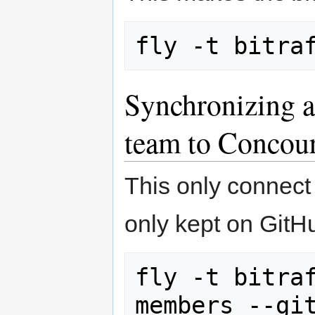
Synchronizing a
team to Concou
This only connect
only kept on GitH
fly -t bitraf