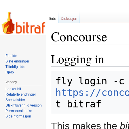
Side
Diskusjon
Concourse
Logging in
Hopp
Hopp
Forside
til
til
Siste endringer
navigering
søk
Tilfeldig side
Hjelp
fly login 
Verktøy
https://conc
Lenker hit
Relaterte endringer
Spesialsider
Utskriftsvennlig versjon
Permanent lenke
Sideinformasjon
This makes the
bi