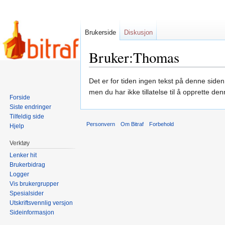
Brukerside
Diskusjon
Bruker:Thomas
Hopp
Hopp
Det er for tiden ingen tekst på denne side
til
til
men du har ikke tillatelse til å opprette de
Forside
navigering
søk
Siste endringer
Tilfeldig side
Personvern
Om Bitraf
Forbehold
Hjelp
Verktøy
Lenker hit
Brukerbidrag
Logger
Vis brukergrupper
Spesialsider
Utskriftsvennlig versjon
Sideinformasjon