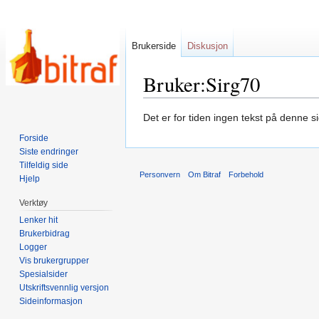
Brukerside
Diskusjon
Bruker:Sirg70
Hopp
Hopp
Det er for tiden ingen tekst på denne 
til
til
Forside
navigering
søk
Siste endringer
Tilfeldig side
Personvern
Om Bitraf
Forbehold
Hjelp
Verktøy
Lenker hit
Brukerbidrag
Logger
Vis brukergrupper
Spesialsider
Utskriftsvennlig versjon
Sideinformasjon