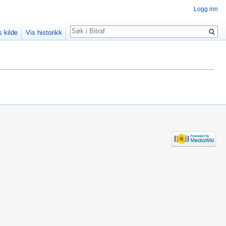
Logg inn
Søk
s kilde
Vis historikk