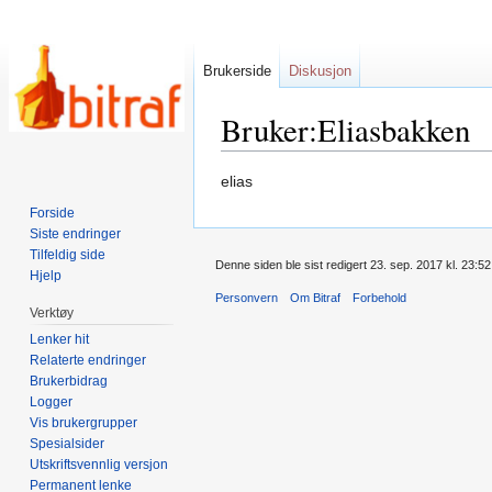
Brukerside
Diskusjon
Bruker:Eliasbakken
Hopp
Hopp
elias
til
til
Forside
navigering
søk
Siste endringer
Tilfeldig side
Denne siden ble sist redigert 23. sep. 2017 kl. 23:52
Hjelp
Personvern
Om Bitraf
Forbehold
Verktøy
Lenker hit
Relaterte endringer
Brukerbidrag
Logger
Vis brukergrupper
Spesialsider
Utskriftsvennlig versjon
Permanent lenke