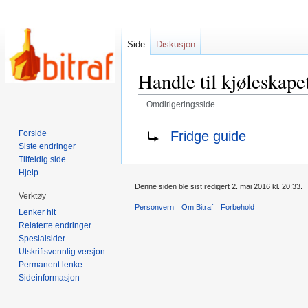
Side
Diskusjon
Handle til kjøleskape
Omdirigeringsside
Hopp
Hopp
Omdirigering til:
Fridge guide
Forside
til
til
Siste endringer
navigering
søk
Tilfeldig side
Hjelp
Denne siden ble sist redigert 2. mai 2016 kl. 20:33.
Verktøy
Personvern
Om Bitraf
Forbehold
Lenker hit
Relaterte endringer
Spesialsider
Utskriftsvennlig versjon
Permanent lenke
Sideinformasjon