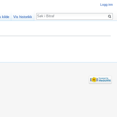
Logg inn
Søk
s kilde
Vis historikk