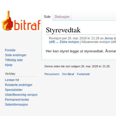
Side
Diskusjon
Styrevedtak
Revisjon per 26. mar. 2026 kl. 21:28 av
Jensa
(
(
diff
)
← Eldre revisjon
| Nåværende revisjon (diff)
Forside
Hopp
Hopp
Her kan styret legge ut styrevedtak. Årsm
Siste endringer
til
til
Tilfeldig side
navigering
søk
Hjelp
Denne siden ble sist redigert 26. mar. 2026 kl. 21:28.
Verktøy
Personvern
Om Bitraf
Forbehold
Lenker hit
Relaterte endringer
Spesialsider
Utskriftsvennlig versjon
Permanent lenke
Sideinformasjon