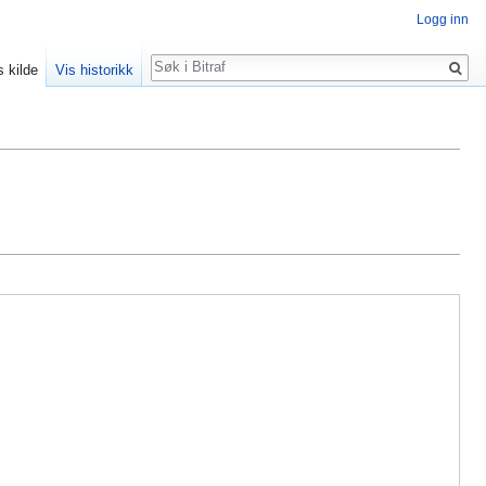
Logg inn
Søk
s kilde
Vis historikk