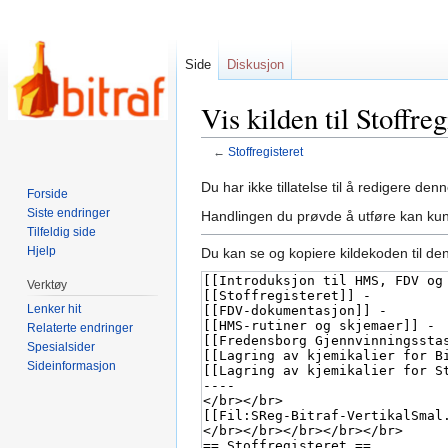
Side
Diskusjon
Vis kilden til Stoffreg
←
Stoffregisteret
Hopp
Hopp
Du har ikke tillatelse til å redigere denn
Forside
til
til
Siste endringer
Handlingen du prøvde å utføre kan kun
navigering
søk
Tilfeldig side
Hjelp
Du kan se og kopiere kildekoden til de
Verktøy
Lenker hit
Relaterte endringer
Spesialsider
Sideinformasjon