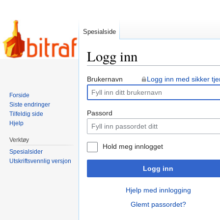
Spesialside
Logg inn
Hopp
Hopp
Brukernavn
Logg inn med sikker tje
til
til
Forside
navigering
søk
Siste endringer
Passord
Tilfeldig side
Hjelp
Verktøy
Hold meg innlogget
Spesialsider
Utskriftsvennlig versjon
Logg inn
Hjelp med innlogging
Glemt passordet?