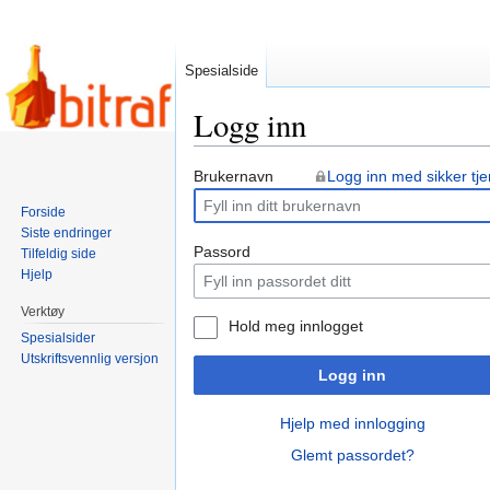
Spesialside
Logg inn
Hopp
Hopp
Brukernavn
Logg inn med sikker tje
til
til
Forside
navigering
søk
Siste endringer
Passord
Tilfeldig side
Hjelp
Verktøy
Hold meg innlogget
Spesialsider
Utskriftsvennlig versjon
Logg inn
Hjelp med innlogging
Glemt passordet?