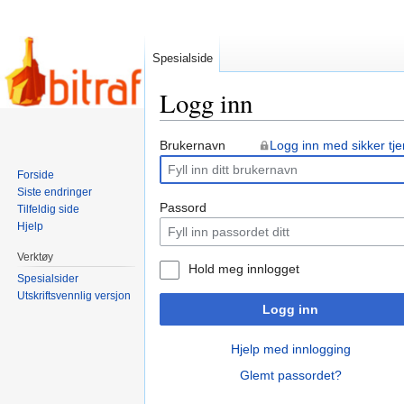
Spesialside
Logg inn
Hopp
Hopp
Brukernavn
Logg inn med sikker tje
til
til
Forside
navigering
søk
Siste endringer
Passord
Tilfeldig side
Hjelp
Verktøy
Hold meg innlogget
Spesialsider
Utskriftsvennlig versjon
Logg inn
Hjelp med innlogging
Glemt passordet?