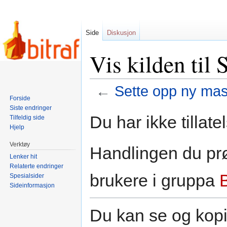
Side
Diskusjon
Vis kilden til
←
Sette opp ny mas
Forside
Siste endringer
Hopp
Hopp
Du har ikke tillate
Tilfeldig side
til
til
Hjelp
navigering
søk
Verktøy
Handlingen du prø
Lenker hit
Relaterte endringer
brukere i gruppa
Spesialsider
Sideinformasjon
Du kan se og kopi