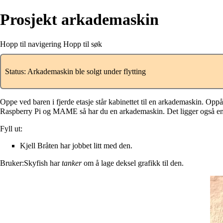
Prosjekt arkademaskin
Hopp til navigering
Hopp til søk
Status: Arkademaskin ble solgt under flytting
Oppe ved baren i fjerde etasje står kabinettet til en arkademaskin. Opp
Raspberry Pi
og MAME så har du en arkademaskin. Det ligger også en l
Fyll ut:
Kjell Bråten har jobbet litt med den.
Bruker:Skyfish
har
tanker
om å lage deksel grafikk til den.