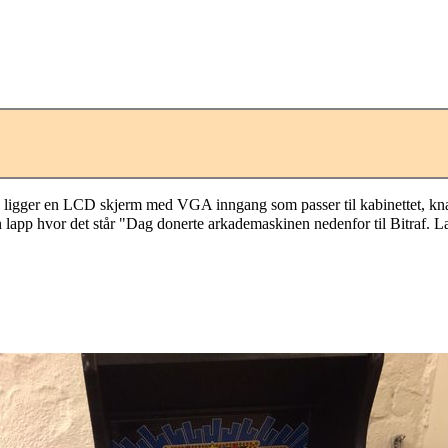
å ligger en LCD skjerm med VGA inngang som passer til kabinettet, knapp
app hvor det står "Dag donerte arkademaskinen nedenfor til Bitraf. La