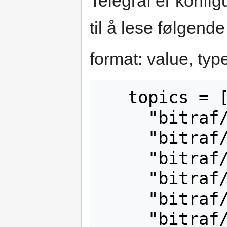
Telegraf er konfigu
til å lese følgende
format: value, type
   topics = [

     "bitraf/temperature/1",

     "bitraf/humidity/1",

     "bitraf/temperature/2/value",

     "bitraf/humidity/2/value",

     "bitraf/temperature/3/value",

     "bitraf/currentsensor/shopbot",
