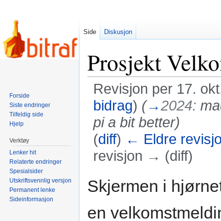
Side
Diskusjon
Prosjekt Velk
Revisjon per 17. okt
Forside
bidrag
)
(
→
2024:
mad
Siste endringer
Tilfeldig side
pi a bit better
)
Hjelp
(
diff
)
← Eldre revisj
Verktøy
revisjon → (diff)
Lenker hit
Relaterte endringer
Spesialsider
Hopp
Hopp
Skjermen i hjørnet
Utskriftsvennlig versjon
til
til
Permanent lenke
navigering
søk
Sideinformasjon
en velkomstmeldi