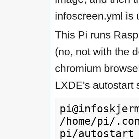
infoscreen.yml is 
This Pi runs Rasp
(no, not with the 
chromium browser p
LXDE's autostart sc
pi@infoskjerm
/home/pi/.co
pi/autostart
