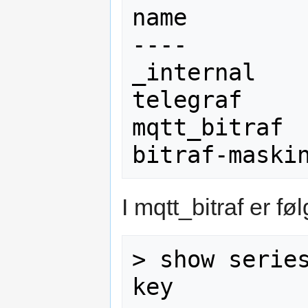
name

----

_internal

telegraf

mqtt_bitraf

I mqtt_bitraf er fø
> show series
key
