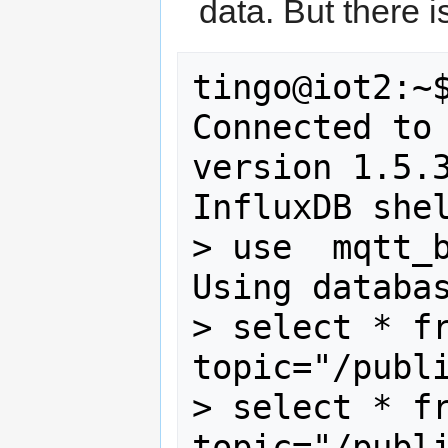
data. But there i
tingo@iot2:~$
Connected to 
version 1.5.3
InfluxDB shel
> use  mqtt_b
Using databas
> select * fr
topic="/publi
> select * fr
topic="/publi