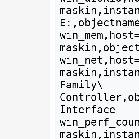
maskin,instan
E:,objectname
win_mem,host
maskin,object
win_net,host
maskin,instan
Family\ 
Controller,ob
Interface

win_perf_cou
maskin,instan