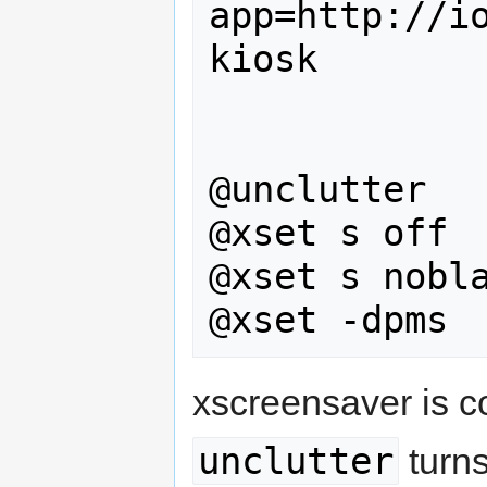
app=http://i
kiosk

@unclutter

@xset s off

@xset s nobla
xscreensaver is 
unclutter
turns