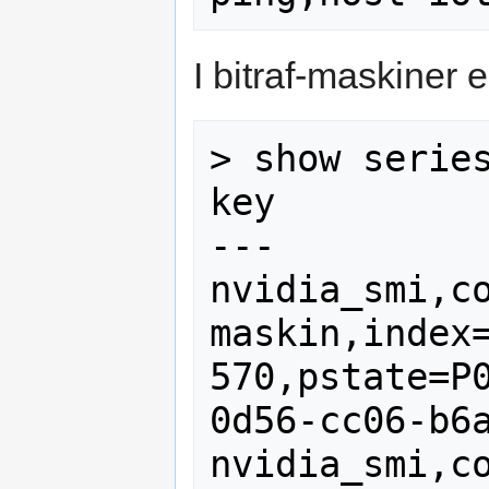
I bitraf-maskiner e
> show series
key

---

nvidia_smi,c
maskin,index=
570,pstate=P
0d56-cc06-b6a
nvidia_smi,c