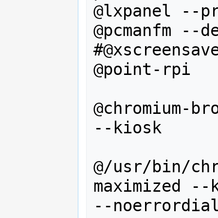
@lxpanel --pr
@pcmanfm --de
#@xscreensave
@point-rpi

@chromium-bro
--kiosk

@/usr/bin/ch
maximized --k
--noerrordia