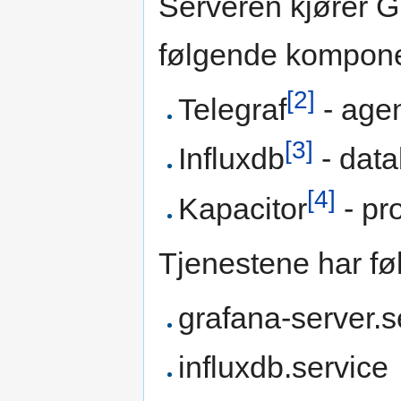
Serveren kjører G
følgende kompone
[2]
Telegraf
- agen
[3]
Influxdb
- data
[4]
Kapacitor
- pr
Tjenestene har f
grafana-server.s
influxdb.service