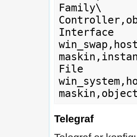
Family\ 
Controller,ob
Interface

win_swap,hos
maskin,instan
File

win_system,h
Telegraf