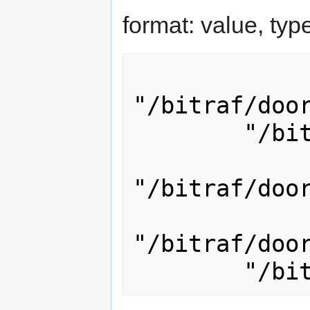
format: value, typ
"/bitraf/door
        "/bitraf/door/2floor/isopen",

"/bitraf/door
"/bitraf/door