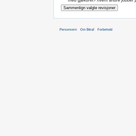
med gjøkuret? hvem andre jobber 
Personvern
Om Bitraf
Forbehold