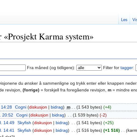
Les
Vi
or «Prosjekt Karma system»
Fra måned (og tidligere):
Filter for
tagger
:
evisjonene du ønsker å sammenligne og trykk enter eller knappen neder
de revisjon,
(forrige)
= forskjell fra foregående revisjon,
m
= mindre end
. 14:28
‎
Cogni
(
diskusjon
|
bidrag
)
‎
m
. .
(1 543 bytes)
(+4)
l. 20:52
‎
Cogni
(
diskusjon
|
bidrag
)
‎
. .
(1 539 bytes)
(-2)
l. 14:49
‎
Skyfish
(
diskusjon
|
bidrag
)
‎
. .
(1 541 bytes)
(+25)
l. 14:41
‎
Skyfish
(
diskusjon
|
bidrag
)
‎
. .
(1 516 bytes)
(+1 516)
‎
. .
(karm