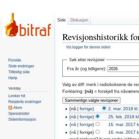
Side
Diskusjon
Revisjonshistorikk f
Vis logger for denne siden
Hopp
Hopp
Søk etter revisjoner
Forside
til
til
Siste endringer
Fra år (og tidligere):
navigering
søk
Tilfeldig side
Hjelp
Valg av diff: merk i radioboksene de r
Verktøy
Forklaring:
(nå)
= forskjell fra nåværen
Lenker hit
Relaterte endringer
Atom
(nå |
forrige
)
2. mar. 2018 kl
Spesialsider
(
nå
|
forrige
)
25. feb. 2018 k
Sideinformasjon
(
nå
|
forrige
)
16. mar. 2017 k
(
nå
| forrige)
16. mar. 2017 k