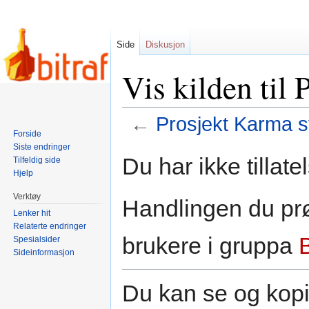
Side
Diskusjon
Vis kilden til
←
Prosjekt Karma 
Forside
Siste endringer
Hopp
Hopp
Du har ikke tillate
Tilfeldig side
til
til
Hjelp
navigering
søk
Verktøy
Handlingen du prø
Lenker hit
Relaterte endringer
brukere i gruppa
Spesialsider
Sideinformasjon
Du kan se og kopi