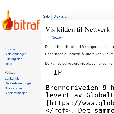
Side
Diskusjon
Vis kilden til Nettverk
←
Nettverk
Hopp
Hopp
Du har ikke tillatelse til å redigere denne si
Forside
til
til
Handlingen du prøvde å utføre kan kun ut
Siste endringer
navigering
søk
Tilfeldig side
Du kan se og kopiere kildekoden til denne 
Hjelp
Verktøy
Lenker hit
Relaterte endringer
Spesialsider
Sideinformasjon