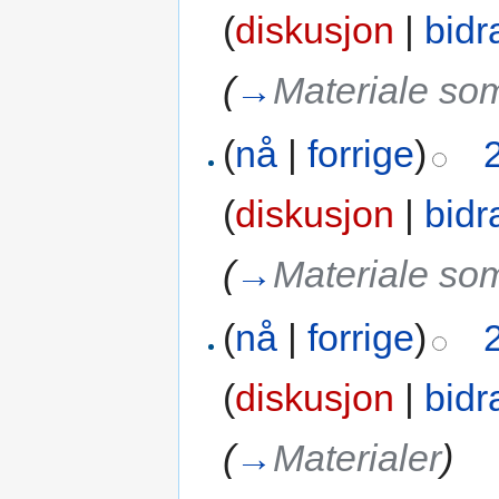
(
diskusjon
|
bidr
(
→
Materiale som
(
nå
|
forrige
)
(
diskusjon
|
bidr
(
→
Materiale som
(
nå
|
forrige
)
(
diskusjon
|
bidr
(
→
Materialer
)