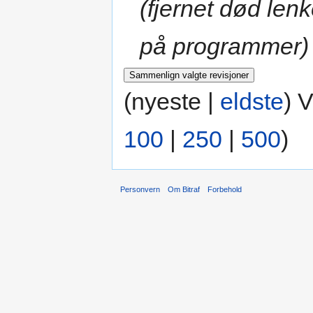
(fjernet død len
på programmer)
(nyeste |
eldste
) 
100
|
250
|
500
)
Personvern
Om Bitraf
Forbehold