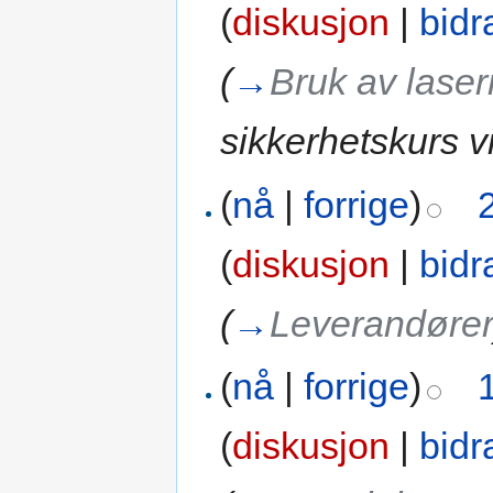
(
diskusjon
|
bidr
(
→
Bruk av lase
sikkerhetskurs v
(
nå
|
forrige
)
(
diskusjon
|
bidr
(
→
Leverandøre
(
nå
|
forrige
)
(
diskusjon
|
bidr