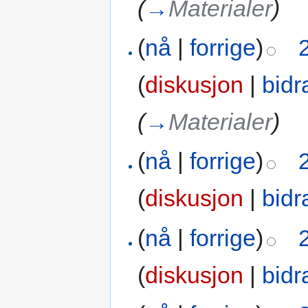
(
→
Materialer
)
(
nå
|
forrige
)
(
diskusjon
|
bidr
(
→
Materialer
)
(
nå
|
forrige
)
(
diskusjon
|
bidr
(
nå
|
forrige
)
(
diskusjon
|
bidr