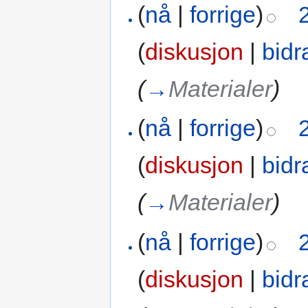
(
nå
|
forrige
)
(
diskusjon
|
bidr
(
→
Materialer
)
(
nå
|
forrige
)
(
diskusjon
|
bidr
(
→
Materialer
)
(
nå
|
forrige
)
(
diskusjon
|
bidr