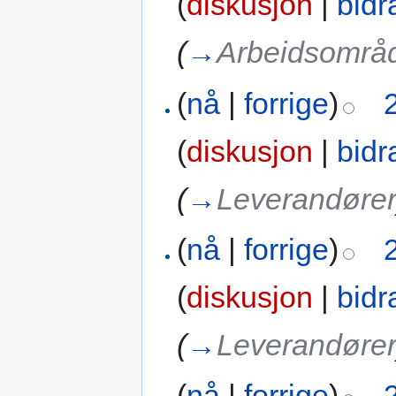
(
diskusjon
|
bidr
(
→
Arbeidsområ
(
nå
|
forrige
)
(
diskusjon
|
bidr
(
→
Leverandøre
(
nå
|
forrige
)
(
diskusjon
|
bidr
(
→
Leverandøre
(
nå
|
forrige
)