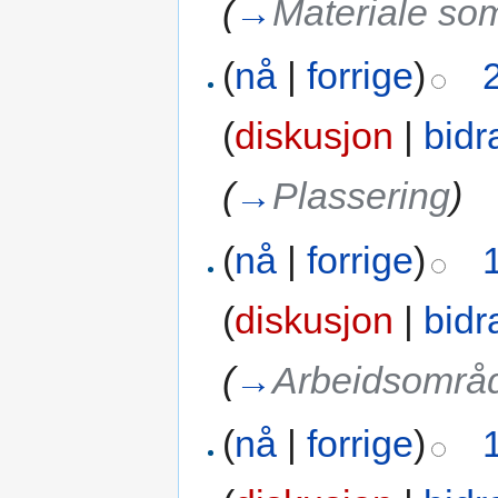
(
→
Materiale som
(
nå
|
forrige
)
(
diskusjon
|
bidr
(
→
Plassering
)
(
nå
|
forrige
)
(
diskusjon
|
bidr
(
→
Arbeidsområ
(
nå
|
forrige
)