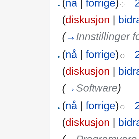
(
nå
|
forrige
)
(
diskusjon
|
bidr
(
→
Innstillinger f
(
nå
|
forrige
)
(
diskusjon
|
bidr
(
→
Software
)
(
nå
|
forrige
)
(
diskusjon
|
bidr