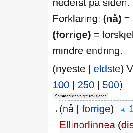
nederst på siden.
Forklaring:
(nå)
= 
(forrige)
= forskje
mindre endring.
(nyeste |
eldste
) 
100
|
250
|
500
)
(nå |
forrige
)
Ellinorlinnea
(
di