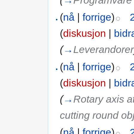
(
→
Programvare 
(
nå
|
forrige
)
(
diskusjon
|
bidr
(
→
Leverandorer
(
nå
|
forrige
)
(
diskusjon
|
bidr
(
→
Rotary axis a
cutting round ob
(
nå
|
forrige
)