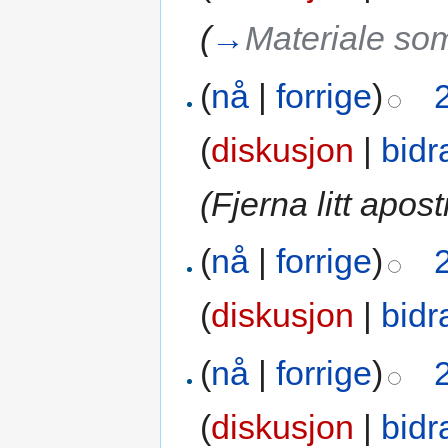
(
→
Materiale som
(
nå
|
forrige
)
(
diskusjon
|
bidr
(Fjerna litt apos
(
nå
|
forrige
)
(
diskusjon
|
bidr
(
nå
|
forrige
)
(
diskusjon
|
bidr