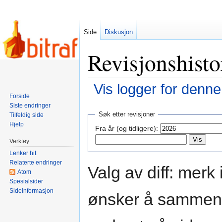
Side
Diskusjon
Revisjonshisto
Vis logger for denne
Forside
Siste endringer
Hopp
Hopp
Søk etter revisjoner
Tilfeldig side
til
til
Hjelp
Fra år (og tidligere):
navigering
søk
Verktøy
Lenker hit
Relaterte endringer
Valg av diff: merk
Atom
Spesialsider
Sideinformasjon
ønsker å sammenli