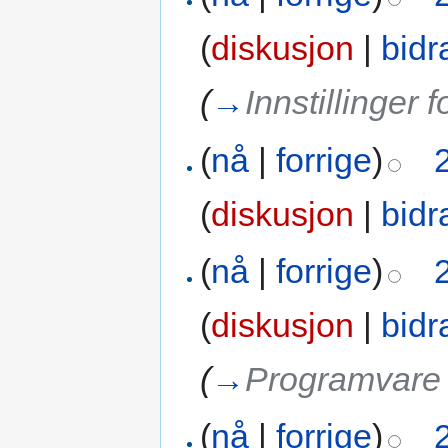
(
diskusjon
|
bidr
(
→
Innstillinger f
(
nå
|
forrige
)
(
diskusjon
|
bidr
(
nå
|
forrige
)
(
diskusjon
|
bidr
(
→
Programvare 
(
nå
|
forrige
)