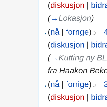
(
diskusjon
|
bidr
(
→
Lokasjon
)
(
nå
|
forrige
)
(
diskusjon
|
bidr
(
→
Kutting ny B
fra Haakon Be
(
nå
|
forrige
)
(
diskusjon
|
bidr