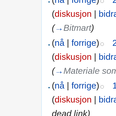
(
diskusjon
|
bidr
(
→
Bitmart
)
(
nå
|
forrige
)
(
diskusjon
|
bidr
(
→
Materiale som
(
nå
|
forrige
)
(
diskusjon
|
bidr
dead link)