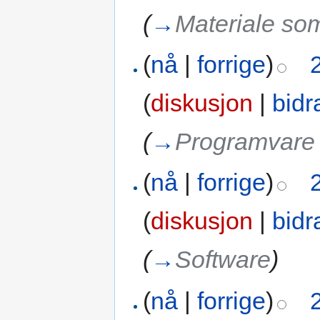
(
→
Materiale som
(
nå
|
forrige
)
(
diskusjon
|
bidr
(
→
Programvare 
(
nå
|
forrige
)
(
diskusjon
|
bidr
(
→
Software
)
(
nå
|
forrige
)