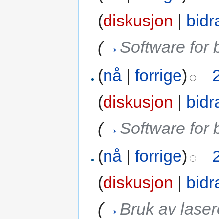
(
diskusjon
|
bidr
(
→
Software for 
(
nå
|
forrige
)
(
diskusjon
|
bidr
(
→
Software for 
(
nå
|
forrige
)
(
diskusjon
|
bidr
(
→
Bruk av lase