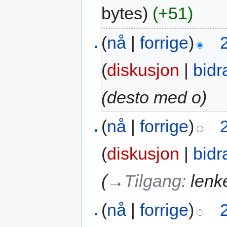
bytes)
(+51)
(
nå
|
forrige
)
(
diskusjon
|
bidr
(desto med o)
(
nå
|
forrige
)
(
diskusjon
|
bidr
(
→
Tilgang:
lenk
(
nå
|
forrige
)