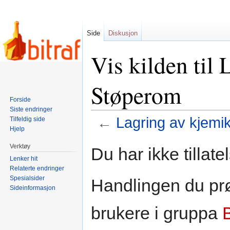
Side
Diskusjon
Vis kilden til 
Støperom
Forside
Siste endringer
←
Lagring av kjemik
Tilfeldig side
Hjelp
Hopp
Hopp
Verktøy
Du har ikke tillate
til
til
Lenker hit
navigering
søk
Relaterte endringer
Spesialsider
Handlingen du prø
Sideinformasjon
brukere i gruppa