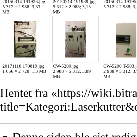
20150314 191923.jpg
20150314 191939.jpg
20150314 19195
5 312 × 2 988; 3,33
5 312 × 2 988; 3,13
5 312 × 2 988; 3
MB
MB
20171110 170819.jpg
CW-5200.jpg
CW-5200 T-503.
1 656 × 2 728; 1,3 MB
2 988 × 5 312; 3,89
2 988 × 5 312; 3
MB
MB
Hentet fra «
https://wiki.bit
title=Kategori:Laserkutter
Denne siden ble sist redig