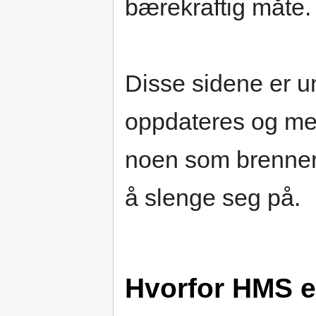
bærekraftig måte.
Disse sidene er u
oppdateres og mer
noen som brenner 
å slenge seg på.
Hvorfor HMS er 