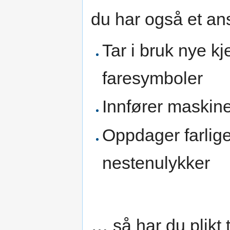
du har også et ans
Tar i bruk nye k
faresymboler
Innfører maskin
Oppdager farlige 
nestenulykker
… så har du plikt ti