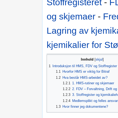
Stoffregisteret
-
F
og skjemaer
-
Fre
Lagring av kjemika
kjemikalier for S
Innhold
1
Introduksjon til HMS, FDV og Stoffregister 
1.1
Hvorfor HMS er viktig for Bitraf
1.2
Hva består HMS-arbeidet av?
1.2.1
1. HMS-rutiner og skjemaer
1.2.2
2. FDV – Forvaltning, Drift og
1.2.3
3. Stoffregister og kjemikalie
1.2.4
Medlemsplikt og felles ansvar
1.3
Hvor finner jeg dokumentene?