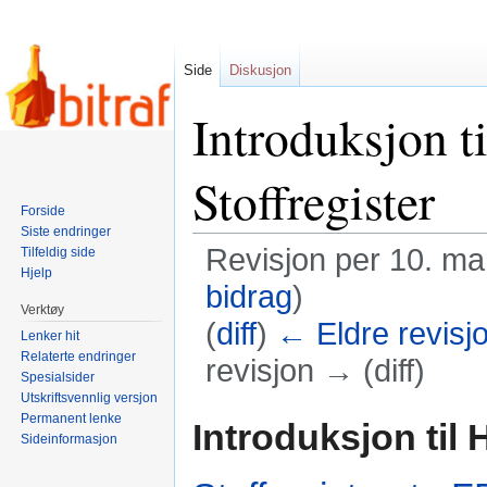
Side
Diskusjon
Introduksjon 
Stoffregister
Forside
Siste endringer
Revisjon per 10. ma
Tilfeldig side
Hjelp
bidrag
)
Verktøy
(
diff
)
← Eldre revisj
Lenker hit
Relaterte endringer
revisjon → (diff)
Spesialsider
Utskriftsvennlig versjon
Hopp
Hopp
Permanent lenke
Introduksjon til
Sideinformasjon
til
til
navigering
søk