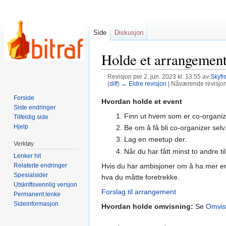
Side
Diskusjon
Holde et arrangemen
Revisjon per 2. jun. 2023 kl. 13:55 av
Skyfi
(
diff
)
← Eldre revisjon
| Nåværende revisjon (
Forside
Hopp
Hopp
Hvordan holde et event
Siste endringer
til
til
Finn ut hvem som er co-organi
Tilfeldig side
navigering
søk
Hjelp
Be om å få bli co-organizer selv
Lag en meetup der.
Verktøy
Når du har fått minst to andre 
Lenker hit
Relaterte endringer
Hvis du har ambisjoner om å ha mer en
Spesialsider
hva du måtte foretrekke.
Utskriftsvennlig versjon
Forslag til arrangement
Permanent lenke
Sideinformasjon
Hvordan holde omvisning:
Se
Omvis