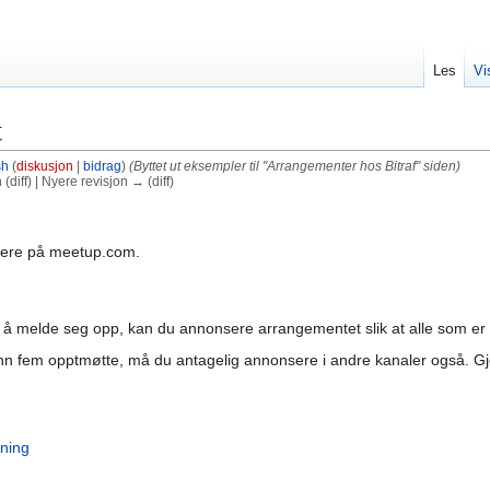
Les
Vi
t
sh
(
diskusjon
|
bidrag
)
(Byttet ut eksempler til "Arrangementer hos Bitraf" siden)
diff) | Nyere revisjon → (diff)
zere på meetup.com.
.
til å melde seg opp, kan du annonsere arrangementet slik at alle som
n fem opptmøtte, må du antagelig annonsere i andre kanaler også. Gjer
ning