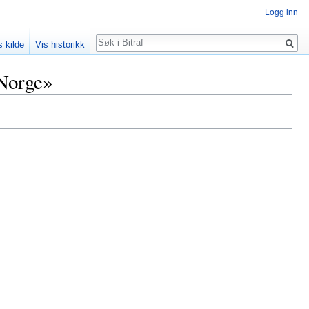
Logg inn
Søk
s kilde
Vis historikk
 Norge»