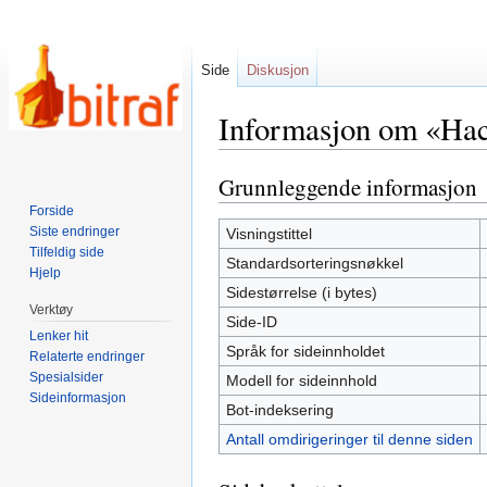
Side
Diskusjon
Informasjon om «Hac
Grunnleggende informasjon
Hopp
Hopp
til
til
Forside
navigering
søk
Siste endringer
Visningstittel
Tilfeldig side
Standardsorteringsnøkkel
Hjelp
Sidestørrelse (i bytes)
Verktøy
Side-ID
Lenker hit
Språk for sideinnholdet
Relaterte endringer
Spesialsider
Modell for sideinnhold
Sideinformasjon
Bot-indeksering
Antall omdirigeringer til denne siden