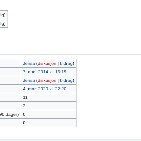
ig)
ig)
Jensa
(
diskusjon
|
bidrag
)
7. aug. 2014 kl. 16:19
Jensa
(
diskusjon
|
bidrag
)
4. mar. 2020 kl. 22:20
11
2
 90 dager)
0
0