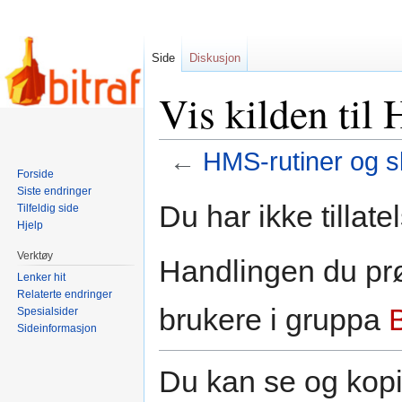
Side
Diskusjon
Vis kilden til
←
HMS-rutiner og 
Forside
Siste endringer
Hopp
Hopp
Du har ikke tillate
Tilfeldig side
til
til
Hjelp
navigering
søk
Verktøy
Handlingen du prø
Lenker hit
Relaterte endringer
brukere i gruppa
Spesialsider
Sideinformasjon
Du kan se og kopi