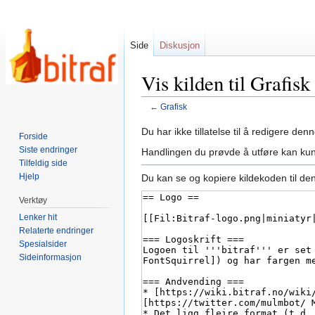
Side
Diskusjon
Vis kilden til Grafisk
←
Grafisk
Hopp
Hopp
Du har ikke tillatelse til å redigere denn
Forside
til
til
Siste endringer
Handlingen du prøvde å utføre kan kun
navigering
søk
Tilfeldig side
Hjelp
Du kan se og kopiere kildekoden til de
Verktøy
Lenker hit
Relaterte endringer
Spesialsider
Sideinformasjon