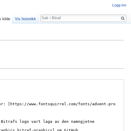
Logg inn
Søk
s kilde
Vis historikk