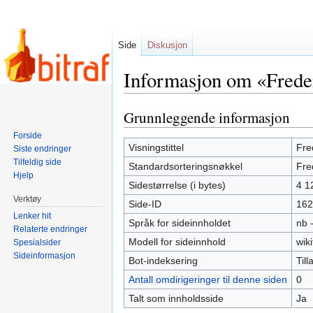
Side
Diskusjon
Informasjon om «Frede
Grunnleggende informasjon
Hopp
Hopp
til
til
Forside
navigering
søk
Visningstittel
Fre
Siste endringer
Tilfeldig side
Standardsorteringsnøkkel
Fre
Hjelp
Sidestørrelse (i bytes)
4 1
Verktøy
Side-ID
162
Lenker hit
Språk for sideinnholdet
nb 
Relaterte endringer
Modell for sideinnhold
wiki
Spesialsider
Sideinformasjon
Bot-indeksering
Tilla
Antall omdirigeringer til denne siden
0
Talt som innholdsside
Ja