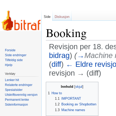
Side
Diskusjon
Booking
Revisjon per 18. de
Forside
bidrag
)
(
→
Machine
Siste endringer
Tilfeldig side
(
diff
)
← Eldre revisj
Hjelp
revisjon → (diff)
Verktøy
Lenker hit
Hopp
Hopp
Relaterte endringer
Innhold
Spesialsider
til
til
1
How to
Utskriftsvennlig versjon
navigering
søk
1.1
IMPORTANT
Permanent lenke
1.2
Booking av Shopbotten
Sideinformasjon
1.3
Machine names