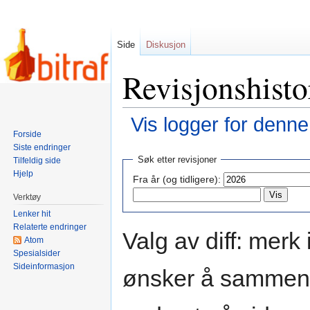
Side
Diskusjon
Revisjonshist
Vis logger for denne
Forside
Siste endringer
Hopp
Hopp
Søk etter revisjoner
Tilfeldig side
til
til
Hjelp
Fra år (og tidligere):
navigering
søk
Verktøy
Lenker hit
Relaterte endringer
Valg av diff: merk
Atom
Spesialsider
Sideinformasjon
ønsker å sammenli