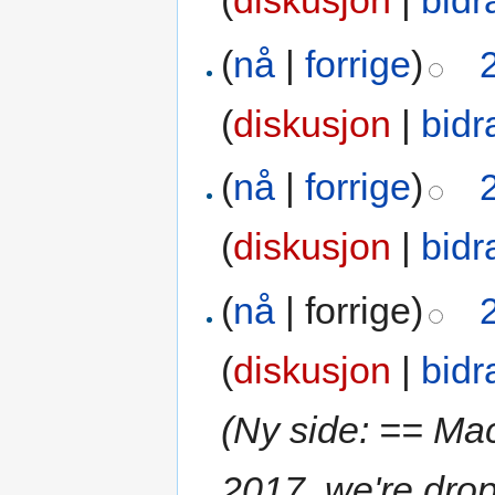
(
diskusjon
|
bidr
(
nå
|
forrige
)
(
diskusjon
|
bidr
(
nå
|
forrige
)
(
diskusjon
|
bidr
(
nå
| forrige)
(
diskusjon
|
bidr
(Ny side: == Ma
2017, we're dro