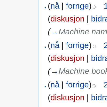
(
nå
|
forrige
)
(
diskusjon
|
bidr
(
→
Machine na
(
nå
|
forrige
)
(
diskusjon
|
bidr
(
→
Machine boo
(
nå
|
forrige
)
(
diskusjon
|
bidr