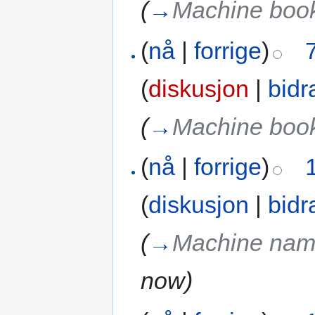
(
→
Machine boo
(
nå
|
forrige
)
(
diskusjon
|
bidr
(
→
Machine boo
(
nå
|
forrige
)
(
diskusjon
|
bidr
(
→
Machine na
now
)