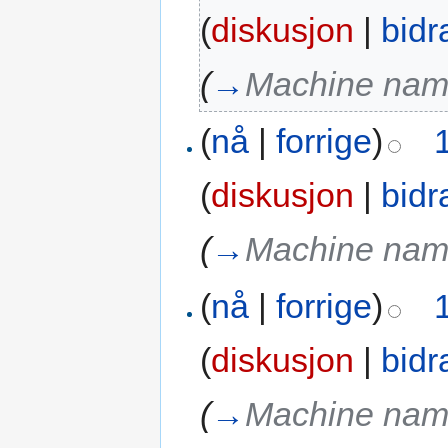
(
diskusjon
|
bidr
(
→
Machine na
(
nå
|
forrige
)
(
diskusjon
|
bidr
(
→
Machine na
(
nå
|
forrige
)
(
diskusjon
|
bidr
(
→
Machine na