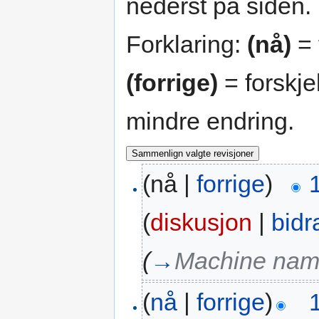
nederst på siden.
Forklaring:
(nå)
= 
(forrige)
= forskje
mindre endring.
(nå |
forrige
)
(
diskusjon
|
bidr
(
→
Machine na
(
nå
|
forrige
)